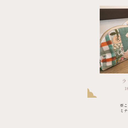
ラ
※こ
ミナ