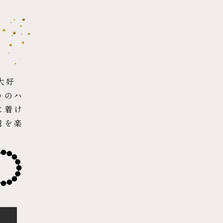
大好
りのハ
に着け
日を楽
。