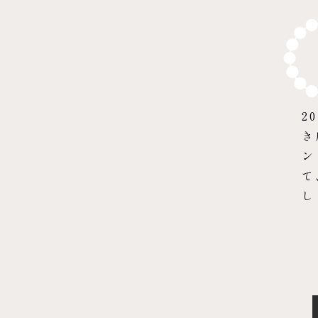
2
き
ン
て
し